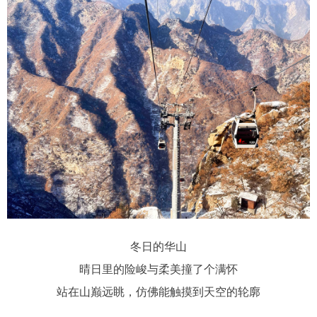
冬日的华山
晴日里的险峻与柔美撞了个满怀
站在山巅远眺，仿佛能触摸到天空的轮廓