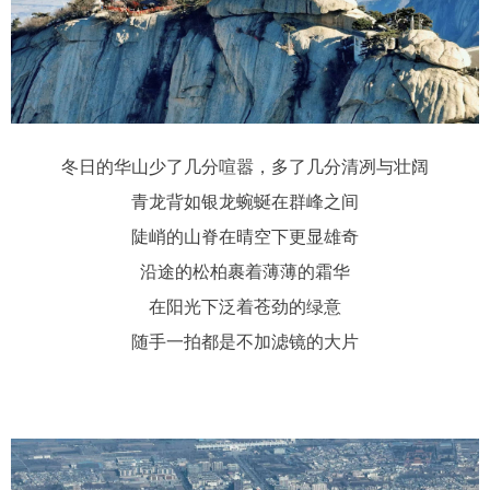
冬日的华山少了几分喧嚣，多了几分清冽与壮阔
青龙背如银龙蜿蜒在群峰之间
陡峭的山脊在晴空下更显雄奇
沿途的松柏裹着薄薄的霜华
在阳光下泛着苍劲的绿意
随手一拍都是不加滤镜的大片