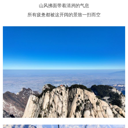
山风拂面带着清冽的气息
所有疲惫都被这开阔的景致一扫而空