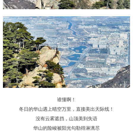
谁懂啊！
冬日的华山遇上晴空万里，直接美出天际线！
没有云雾遮挡，山顶美到失语
华山的险峻被阳光勾勒得淋漓尽