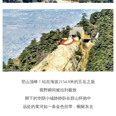
登山顶峰！站在海拔2154.9米的五岳之巅
视野瞬间被拉到极致
脚下的华阴小城静静卧在群山怀抱中
远处的黄河如一条金色丝带，蜿蜒东去