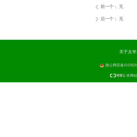
前一个：
无
ꄴ
后一个：
无
ꄲ
关于太华
陕公网安备61058202
本网站