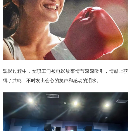
观影过程中，女职工们被电影故事情节深深吸引，情感上获
得了共鸣，不时发出会心的笑声和感动的泪水。