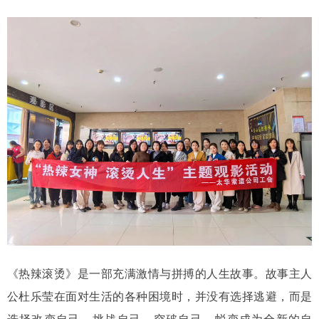
《热辣滚烫》是一部充满激情与拼搏的人生故事。故事主人
公杜乐莹在面对生活的各种困境时，并没有选择逃避，而是