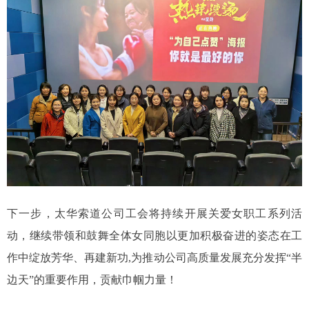
下一步，太华索道公司工会将持续开展关爱女职工系列活
动，继续带领和鼓舞全体女同胞以更加积极奋进的姿态在工
作中绽放芳华、再建新功,为推动公司高质量发展充分发挥“半
边天”的重要作用，贡献巾帼力量！