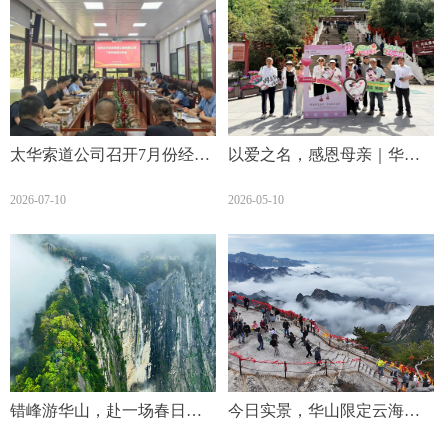
太华索道公司召开7月份经营
以爱之名，感恩母亲｜华山
分析会
西峰索道邀您共赴华山，致
2026-07-10
2026-05-10
敬最美芳华！
错峰游华山，赴一场春日未
今日实景，华山限定云海，
尽的浪漫之约！
仙气上线～